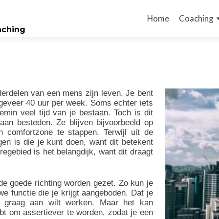
Naar
de
Home
Coaching
oaching
inhoud
springen
derdelen van een mens zijn leven. Je bent
ongeveer 40 uur per week. Soms echter iets
min veel tijd van je bestaan. Toch is dit
aan besteden. Ze blijven bijvoorbeeld op
n comfortzone te stappen. Terwijl uit de
n is die je kunt doen, want dit betekent
regebied is het belangdijk, want dit draagt
de goede richting worden gezet. Zo kun je
e functie die je krijgt aangeboden. Dat je
 graag aan wilt werken. Maar het kan
ebt om assertiever te worden, zodat je een