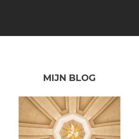
MIJN BLOG
Vorige
Vo