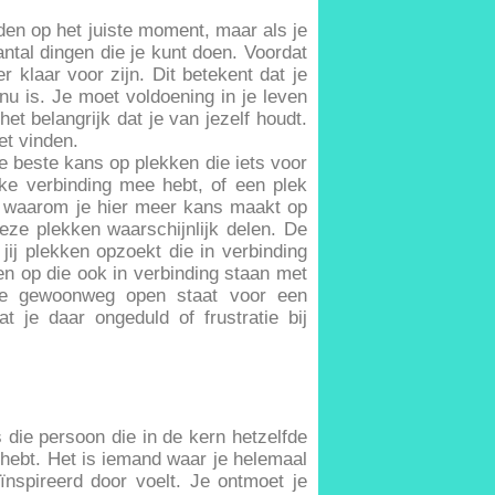
inden op het juiste moment, maar als je
aantal dingen die je kunt doen. Voordat
r klaar voor zijn. Dit betekent dat je
nu is. Je moet voldoening in je leven
het belangrijk dat je van jezelf houdt.
iet vinden.
 de beste kans op plekken die iets voor
ke verbinding mee hebt, of een plek
en waarom je hier meer kans maakt op
deze plekken waarschijnlijk delen. De
s jij plekken opzoekt die in verbinding
en op die ook in verbinding staan met
t je gewoonweg open staat voor een
t je daar ongeduld of frustratie bij
us die persoon die in de kern hetzelfde
ig hebt. Het is iemand waar je helemaal
geïnspireerd door voelt. Je ontmoet je