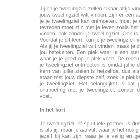
Jij en je tweelingziel zullen elkaar altijd v
jouw tweelingziel wilt vinden, zijn er een 
je je tweelingziel kan ontmoeten, moet je e
tevreden moet zijn met je leven zoals het 
vinden, ook zonder je tweelingziel. Ook is 
Voordat je dit leert, kun je je tweelingziel n
Als jij je tweelingziel wilt vinden, maak je
jou betekenen. Een plek waar je een ster
waar je je goed op je plek voelt. De red
je tweelingziel ontmoeten is omdat jullie 
kern van jullie zielen is hetzelfde, dus al
staan met jouw diepste zelf, zoek je plekk
je tweelingziel. Het belangrijkst is da
ontmoeting met je tweelingziel, zonder da
voelt.
In het kort
Je tweelingziel, of spirituele partner, is d
is als jij, maar je aanvult waar je het nod
jezelf bij kan zijn, waar je je veilig en 